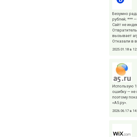
Безумно рада
рублей; *** 
Сайт не инде
Отвратитель
вызывает аг
Отказали в в
2025.01.18 в 1
Использую 1
ошибку — не 
поэтому пока
«А5.ру».
2026.06.17 в 1