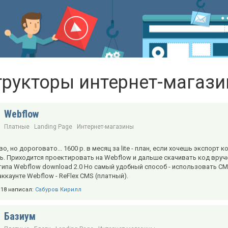
трукторы интернет-магази
Webflow
Платные
Landing Page
Интернет-магазины
о, но дороговато... 1600 р. в месяц за lite - план, если хочешь экспорт
ь. Приходится проектировать на Webflow и дальше скачивать код вру
ипа Webflow download 2.0 Но самый удобный способ - использовать CM
ккаунте Webflow - ReFlex CMS (платный).
7:18 написал:
Сабуров Кирилл
Базиум