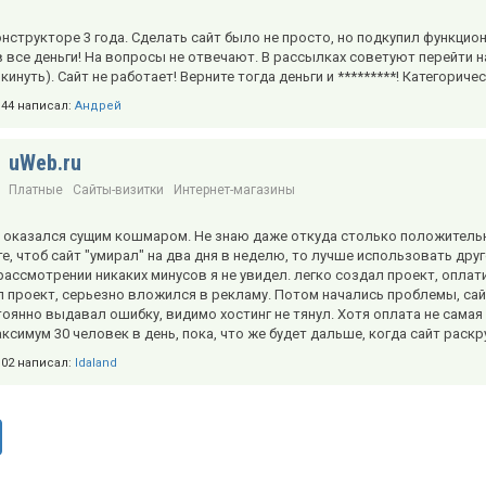
нструкторе 3 года. Сделать сайт было не просто, но подкупил функциона
в все деньги! На вопросы не отвечают. В рассылках советуют перейти н
кинуть). Сайт не работает! Верните тогда деньги и *********! Категорич
2:44 написал:
Андрей
uWeb.ru
Платные
Сайты-визитки
Интернет-магазины
 оказался сущим кошмаром. Не знаю даже откуда столько положительн
те, чтоб сайт "умирал" на два дня в неделю, то лучше использовать др
ассмотрении никаких минусов я не увидел. легко создал проект, оплат
л проект, серьезно вложился в рекламу. Потом начались проблемы, са
тоянно выдавал ошибку, видимо хостинг не тянул. Хотя оплата не самая 
симум 30 человек в день, пока, что же будет дальше, когда сайт раскрут
9:02 написал:
Idaland