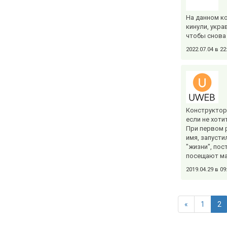
На данном ко
кинули, укра
чтобы снова 
2022.07.04 в 2
Конструктор
если не хоти
При первом р
имя, запусти
"жизни", пос
посещают мак
2019.04.29 в 0
«
1
2