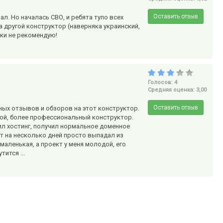
Оставить отзыв
л. Но началась СВО, и ребята тупо всех
а другой конструктор (наверняка украинский,
ески не рекомендую!
Голосов: 4
Средняя оценка: 3,00
Оставить отзыв
ых отзывов и обзоров на этот конструктор.
угой, более профессиональный конструктор.
ил хостинг, получил нормальное доменное
йт на несколько дней просто выпадал из
маленькая, а проект у меня молодой, его
ится ...