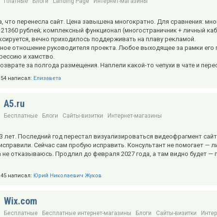
Платные
Блоги
Landing Page
Интернет-магазины
, что перенесла сайт. Цена завышена многократно. Для сравнения: мно
— 21360 рублей; комплексный функционал (многостраничник + личный каби
ксируется, вечно приходилось поддерживать на плаву рекламой.
ное отношение руководителя проекта. Любое выходящее за рамки его 
рессию и хамство.
озврате за полгода размещения. Наплели какой-то чепухи в чате и пере
2:54 написал:
Елизавета
A5.ru
Бесплатные
Блоги
Сайты-визитки
Интернет-магазины
3 лет. Последний год перестал визуализироваться видеофрагмент сайт
исправили. Сейчас сам пробую исправить. Консультант не помогает — либ
 не отказываюсь. Продлил до февраля 2027 года, а там видно будет —
4:45 написал:
Юрий Николаевич Жуков
Wix.com
Бесплатные
Бесплатные интернет-магазины
Блоги
Сайты-визитки
Интер