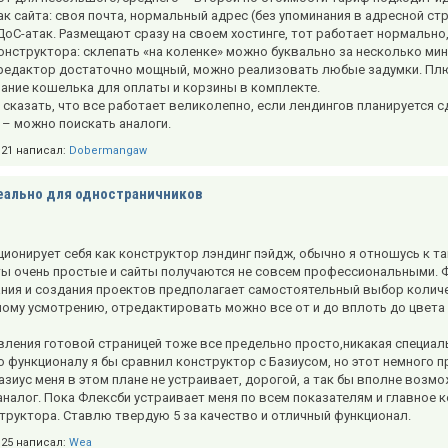
к сайта: своя почта, нормальный адрес (без упоминания в адресной ст
оС-атак. Размещают сразу на своем хостинге, тот работает нормально
нструктора: склепать «на коленке» можно буквально за несколько мин
редактор достаточно мощный, можно реализовать любые задумки. Плю
вание кошелька для оплаты и корзины в комплекте.
 сказать, что все работает великолепно, если лендингов планируется 
 – можно поискать аналоги.
9:21 написал:
Dobermangaw
еально для одностраничников
ионирует себя как конструктор лэндинг пэйдж, обычно я отношусь к та
ты очень простые и сайты получаются не совсем профессиональными. Ф
ния и создания проектов предполагает самостоятельный выбор количе
ному усмотрению, отредактировать можно все от и до вплоть до цвета
вления готовой страницей тоже все предельно просто,никакая специаль
По функционалу я бы сравнил конструктор с Базиусом, но этот немного
зиус меня в этом плане не устраивает, дорогой, а так бы вполне возмо
алог. Пока Флексби устраивает меня по всем показателям и главное к
труктора. Ставлю твердую 5 за качество и отличный функционал.
2:25 написал:
Wea