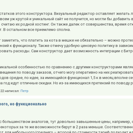
статков этого конструктора. Визуальный редактор оставляет желать л
всем уж крутой и уникальный сайт не получится, но могли бы добавить
считаю их родной хостинг. Он также далек от совершенства, время отк
. В остальном все приемлемо сполна.
т заметить, что платить за кота в мешке не обязательно – можно прот
нзий к функционалу. Также отмечу удобную ценовую политику в зависи
ровать расходы. Сам конструктор дает возможность интеграции с Битр
никальной особенностью по сравнению с другими конструкторами являе
вещения по поводу заказов, отчего могу оперативно на них реагироват
одов средне, по идее, за имеющийся функционал 1,5 к в месяц вполне се
а год идут отличные скидки. Но из-за имеющихся претензий по поводу 
3:22 написал:
Петр
ого, но функционально
 с большинством аналогов, тут довольно завышенные цены, например, с
некоторых за те же возможности берут в 2 раза меньше. Соответственн
вот для небольшого/среднего – второй по стоимости тариф подходит и