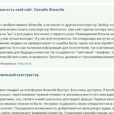
еня есть свой сайт. Спасибо Флексби
то выбрал именно Флексби, а не какой-то другой конструктор. Выбор ос
ели можно юзать конструктор бесплатно. Сам сайт сделал за пару часо
на "вы" и все равно все понял с первого раза. Размещением блоков з
о у нее лучше выходит. И у нас все получилось. На следующие же сутки
нием, видимо на сервере какая-то ошибка была, через час все зарабо
дингом. Есть как полезная информация для посетителей, так и активная
реклама для будущих клиентов. Ну создавал по "сайтовым" тарифам - 3 т
Флексби мне очень понравился. Простые, далекие от программирования 
9:43 написал:
Губка Боб
рмальный конструктор.
ал лендинг на платформе Флексби быстро. Все очень доступно. Я вообщ
ошко, перетаскивает нужный элемент в желаемое место его нахождения 
рекламы, соц. сетей и е-мейл рассылок для пущего фарша. Первые зво
ка никаких глюков не было. Не нужно содержать своих специалистов в 
и контент. Порадовала возможность добавления на свой ресурс аудио, 
а сайте, привлекают внимание клиентов. Пожелания разработчикам: хо