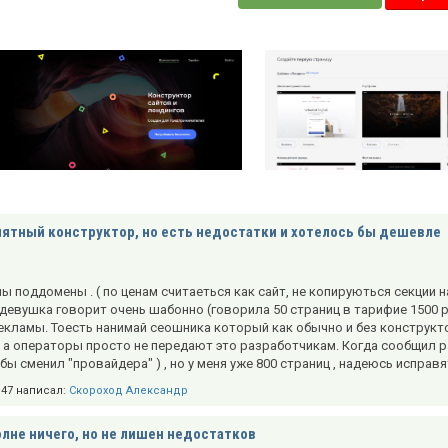
ятный конструктор, но есть недостатки и хотелось бы дешевле
 поддомены . ( по ценам считаеться как сайт, не копируються секции 
девушка говорит очень шабонно (говорила 50 страниц в тарифие 1500 р а
екламы. Тоесть нанимай сеошника который как обычно и без конструкто
, а операторы просто не передают это разработчикам. Когда сообщил р
 бы сменил "провайдера" ) , но у меня уже 800 страниц , надеюсь исправя
8:47 написал:
Скороход Александр
лне ничего, но не лишен недостатков