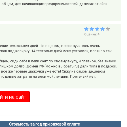
 общем, для начинающих предпринимателей, далеких от айпи-
Оценка:
4
чение нескольких дней. Но в целом, все получилось очень
лан под копирку. 14 тестовых дней меня устроили, все шло так,
м, сиди себе и лепи сайт по своему вкусу, и главное, без знаний
ишком долго. Домен РФ (можно выбрать ru) дали типа в подарок.
о все же первые шажочки уже есть! Сижу на самом дешевом
ь годовые затраты на весь мой лендинг. Претензий нет.
йти на сайт
Стоимость за год при разовой оплате