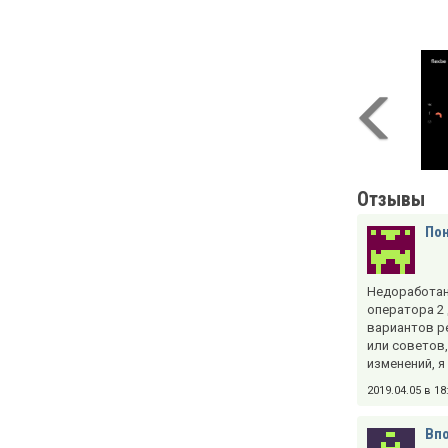
Отзывы
Пон
Недоработаны
оператора 2 
вариантов р
или советов
изменений, я
2019.04.05 в 1
Впо