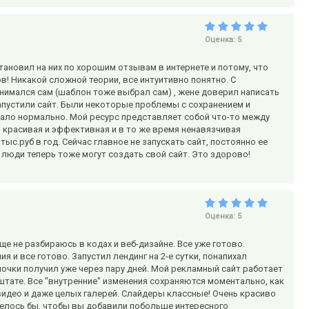
Оценка:
5
тановил на них по хорошим отзывам в интернете и потому, что
в! Никакой сложной теории, все интуитивно понятно. С
анимался сам (шаблон тоже выбрал сам) , жене доверил написать
 запустили сайт. Были некоторые проблемы с сохранением и
тало нормально. Мой ресурс представляет собой что-то между
, красивая и эффективная и в то же время ненавязчивая
ыс.руб в год. Сейчас главное не запускать сайт, постоянно ее
люди теперь тоже могут создать свой сайт. Это здорово!
Оценка:
5
е не разбираюсь в кодах и веб-дизайне. Все уже готово.
и все готово. Запустил лендинг на 2-е сутки, понапихал
ночки получил уже через пару дней. Мой рекламный сайт работает
штате. Все "внутренние" изменения сохраняются моментально, как
видео и даже целых галерей. Слайдеры классные! Очень красиво
телось бы, чтобы вы добавили побольше интересного