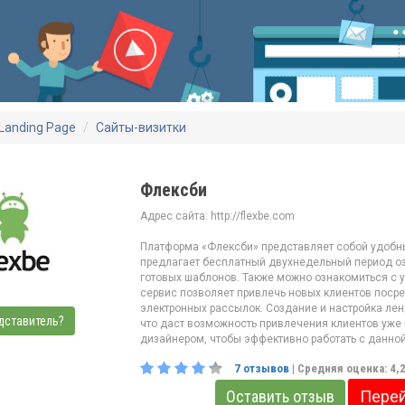
Landing Page
Сайты-визитки
Флексби
Адрес сайта: http://flexbe.com
Платформа «Флексби» представляет собой удобный
предлагает бесплатный двухнедельный период о
готовых шаблонов. Также можно ознакомиться с 
сервис позволяет привлечь новых клиентов посре
электронных рассылок. Создание и настройка лен
дставитель?
что даст возможность привлечения клиентов уже 
дизайнером, чтобы эффективно работать с данно
7
отзывов
| Средняя оценка:
4,
Оставить отзыв
Перей