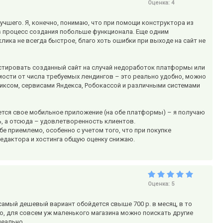
Оценка:
4
учшего. Я, конечно, понимаю, что при помощи конструктора из
 в процесс создания побольше функционала. Еще одним
лика не всегда быстрое, благо хоть ошибки при выходе на сайт не
естировать созданный сайт на случай недоработок платформы или
мости от числа требуемых лендингов – это реально удобно, можно
иксом, сервисами Яндекса, Робокассой и различными системами
тся свое мобильное приложение (на обе платформы) – я получаю
ь, а отсюда – удовлетворенность клиентов.
бе приемлемо, особенно с учетом того, что при покупке
редактора и хостинга общую оценку снижаю.
Оценка:
5
амый дешевый вариант обойдется свыше 700 р. в месяц, в то
о, для совсем уж маленького магазина можно поискать другие
деально.