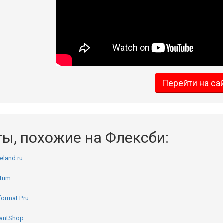
Перейти на са
ы, похожие на Флексби:
eland.ru
ftum
formaLP.ru
antShop