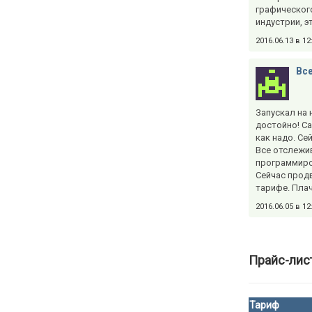
графическог
индустрии, э
2016.06.13 в 1
Все
Запускал на 
достойно! Са
как надо. Се
Все отслежив
программиро
Сейчас прод
тарифе. Плач
2016.06.05 в 1
Прайс-лис
Тариф