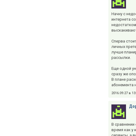
Начну с недо
интернета со
недостатком 
выскакивают
Сперва стои
личных прете
лучше плани
рассылки.
Еще одной у
сразу же опо
В плане расх
абонемента н
2016.09.27 в 1
Дор
В сравнении
время как у 
сервисы, а 