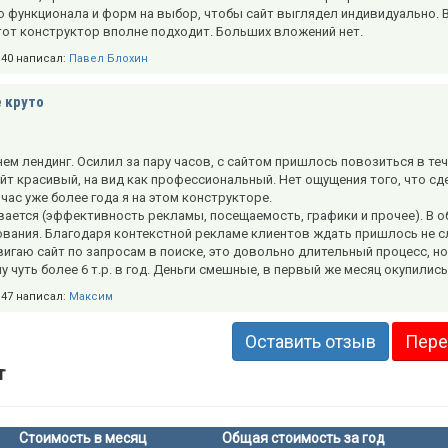
о функционала и форм на выбор, чтобы сайт выглядел индивидуально. В
тот конструктор вполне подходит. Больших вложений нет.
2:40 написал:
Павел Блохин
 круто
нем лендинг. Осилил за пару часов, с сайтом пришлось повозиться в те
йт красивый, на вид как профессиональный. Нет ощущения того, что сде
йчас уже более года я на этом конструкторе.
ается (эффективность рекламы, посещаемость, графики и прочее). В обще
вания. Благодаря контекстной рекламе клиентов ждать пришлось не сл
вигаю сайт по запросам в поиске, это довольно длительный процесс, н
у чуть более 6 т.р. в год. Деньги смешные, в первый же месяц окупилис
2:47 написал:
Максим
Оставить отзыв
Пере
т
Стоимость в месяц
Общая стоимость за год