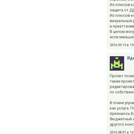
Из плюсов ка
защита от ДД
Из плюсов ко
визуальный 
и приаттачи
В целом могу
если меньше
2016.09.13 в 1
Ид
Проект позиц
такие проек
редактирова
по собствен
В плане упра
как услуга. 
признаюсь Ба
бюджетный ан
другого конс
2016.08.01 в 1