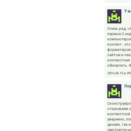
У м
Очень рад, ч
первые 2 нед
компьютером 
контент - эт
форматирова
сайтом и лен
контекстная 
обновлять. 
2016.06.15 в 0
Но
Сконструиров
открываем ок
контекстной 
уверенно, по
дизайн, так 
смотрятся н