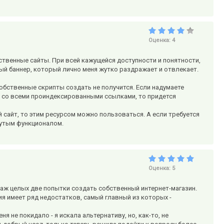
Оценка:
4
ственные сайты. При всей кажущейся доступности и понятности,
ый баннер, который лично меня жутко раздражает и отвлекает.
собственные скрипты создать не получится. Если надумаете
и со всеми проиндексированными ссылками, то придется
й сайт, то этим ресурсом можно пользоваться. А если требуется
нутым функционалом.
Оценка:
5
аж целых две попытки создать собственный интернет-магазин.
сия имеет ряд недостатков, самый главный из которых -
я не покидало - я искала альтернативу, но, как-то, не