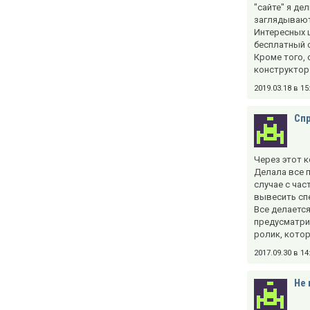
"сайте" я де
заглядывают
Интересных ш
бесплатный 
Кроме того, 
конструктор 
2019.03.18 в 1
Сп
Через этот к
Делала все п
случае с час
вывесить спе
Все делается
предусматри
ролик, котор
2017.09.30 в 1
Не 