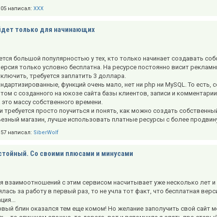
5:05 написал:
XXX
йдет только для начинающих
тся большой популярностью у тех, кто только начинает создавать соб
версия только условно бесплатна. На ресурсе постоянно висит рекламн
ключить, требуется заплатить 3 доллара.
дартизированные, функций очень мало, нет ни php ни MySQL. То есть, 
отом с созданного на юкозе сайта базы клиентов, записи и комментари
 это массу собственного времени.
и требуется просто поучиться и понять, как можно создать собственны
ьезный магазин, лучше использовать платные ресурсы с более продви
1:57 написал:
SiberWolf
тойный. Со своими плюсами и минусами
я взаимоотношений с этим сервисом насчитывает уже несколько лет и 
ялась за работу в первый раз, то не учла тот факт, что бесплатная вер
ия...
рвый блин оказался тем еще комом! Но желание заполучить свой сайт мен