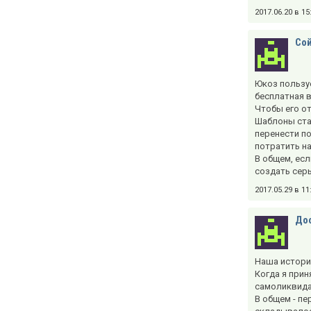
2017.06.20 в 1
Со
Юкоз пользуе
бесплатная 
Чтобы его от
Шаблоны стан
перенести п
потратить на
В общем, есл
создать сер
2017.05.29 в 1
Дос
Наша истори
Когда я прин
самоликвидац
В общем - пе