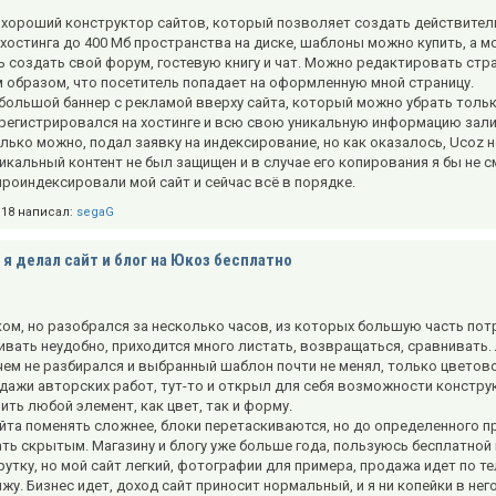
о хороший конструктор сайтов, который позволяет создать действител
 хостинга до 400 Мб пространства на диске, шаблоны можно купить, а
 создать свой форум, гостевую книгу и чат. Можно редактировать стр
м образом, что посетитель попадает на оформленную мной страницу.
большой баннер с рекламой вверху сайта, который можно убрать только
арегистрировался на хостинге и всю свою уникальную информацию зали
олько можно, подал заявку на индексирование, но как оказалось, Ucoz
икальный контент не был защищен и в случае его копирования я бы не с
роиндексировали мой сайт и сейчас всё в порядке.
3:18 написал:
segaG
 я делал сайт и блог на Юкоз бесплатно
ом, но разобрался за несколько часов, из которых большую часть потр
вать неудобно, приходится много листать, возвращаться, сравнивать. 
 чем не разбирался и выбранный шаблон почти не менял, только цветов
одажи авторских работ, тут-то и открыл для себя возможности констр
ть любой элемент, как цвет, так и форму.
йта поменять сложнее, блоки перетаскиваются, но до определенного пр
ть скрытым. Магазину и блогу уже больше года, пользуюсь бесплатной в
рутку, но мой сайт легкий, фотографии для примера, продажа идет по 
жу. Бизнес идет, доход сайт приносит нормальный, и я ни копейки в нег