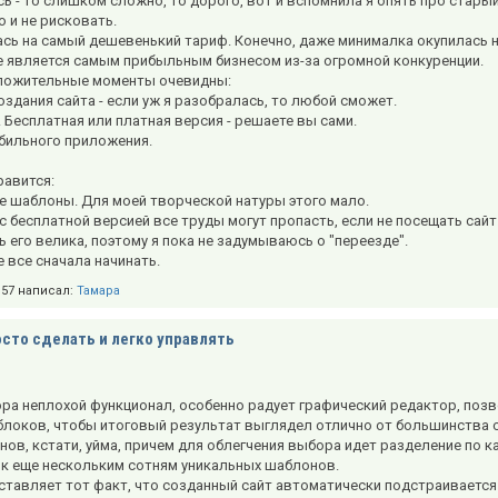
 - то слишком сложно, то дорого, вот и вспомнила я опять про стары
 и не рисковать.
сь на самый дешевенький тариф. Конечно, даже минималка окупилась н
е является самым прибыльным бизнесом из-за огромной конкуренции.
ложительные моменты очевидны:
оздания сайта - если уж я разобралась, то любой сможет.
. Бесплатная или платная версия - решаете вы сами.
обильного приложения.
равится:
ие шаблоны. Для моей творческой натуры этого мало.
 с бесплатной версией все труды могут пропасть, если не посещать сай
 его велика, поэтому я пока не задумываюсь о "переезде".
е все сначала начинать.
9:57 написал:
Тамара
сто сделать и легко управлять
ора неплохой функционал, особенно радует графический редактор, поз
блоков, чтобы итоговый результат выглядел отлично от большинства 
ов, кстати, уйма, причем для облегчения выбора идет разделение по кат
 к еще нескольким сотням уникальных шаблонов.
тавляет тот факт, что созданный сайт автоматически подстраивается 