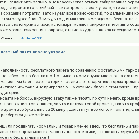
йт выглядит оптимально, а не классическая отмасштабированная верси
редактировать готовый сайт также просто, а если учесть, что за врем
на создание потратил, зато изучил все возможности), то дальнейшие к
 этом ресурсе блог. Замечу, что для магазина имеющегося бесплатного
ватает: категории записей, календарь, можно прикрепить постинг в соц
Также можно прикреплять опросы, статистику для анализа посещаемост
4:22 написал:
AndreyA1981
платный пакет вполне устроил
наполненность бесплатного пакета по сравнению с остальными тарифами
 лет абсолютно бесплатно. Но лично в моем случае мне сполна хватает
мационный блог, через который продвигаю товары некоторых производи
 «тяжелые» файлы не прикрепляю. По сути мой блог на этом сайте – пр
удиторию.
 сайта не боюсь, вирусную атаку также, терять по сути нечего, кроме в
от новых клиентов я нашел, за что и получил свой процент, так что про
е время все буквально за 20 минут, делать тут все легко и понятно, бл
 разберется даже ребенок.
ешили продвигать нормальный товар именно здесь, то бесплатный пакет
е анализа продвижения, маркетинга, статистики, тот же антивирус и б
мое то бесплатный пакет!