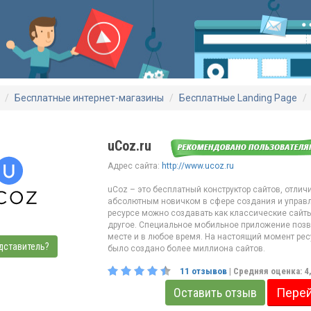
Бесплатные интернет-магазины
Бесплатные Landing Page
uCoz.ru
Адрес сайта:
http://www.ucoz.ru
uCoz – это бесплатный конструктор сайтов, отли
абсолютным новичком в сфере создания и управл
ресурсе можно создавать как классические сайты,
другое. Специальное мобильное приложение позв
месте и в любое время. На настоящий момент ресу
дставитель?
было создано более миллиона сайтов.
11
отзывов
| Средняя оценка:
4
Оставить отзыв
Перей