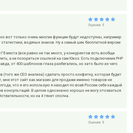
Оценка:
5
но вот только очень многие функции будут недоступны, например
ет статистики, водяных знаков. Ну а самый шик бесплатной версии
 Гб места (все равно не так много, у конкурентов есть вообще
ить, а не позориться ссылкой на сам Юкоз. Есть подключение РНР
равда, от 400 шаблонов глаза разбегались, но зато было из чего
 (того же СЕО анализа) сделать просто конфетку, которая будет
, мне этот сайт как магазин для продажи именно товаров не
лгода, что я его использую я находил по всей России себе каждый
ов консультаций. В целом однозначно хорошо не могу отозваться
йствительности, но на 4 тянет сполна.
Оценка:
5