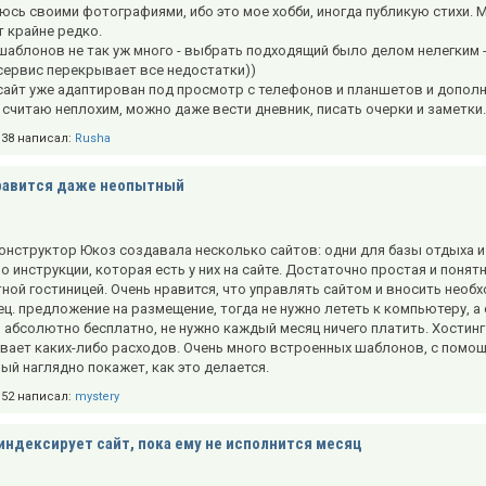
люсь своими фотографиями, ибо это мое хобби, иногда публикую стихи. 
 крайне редко.
аблонов не так уж много - выбрать подходящий было делом нелегким - 
сервис перекрывает все недостатки))
сайт уже адаптирован под просмотр с телефонов и планшетов и дополн
считаю неплохим, можно даже вести дневник, писать очерки и заметки.
5:38 написал:
Rusha
равится даже неопытный
онструктор Юкоз создавала несколько сайтов: одни для базы отдыха и 
о инструкции, которая есть у них на сайте. Достаточно простая и понят
тной гостиницей. Очень нравится, что управлять сайтом и вносить нео
ц. предложение на размещение, тогда не нужно лететь к компьютеру, 
 абсолютно бесплатно, не нужно каждый месяц ничего платить. Хостинг 
вает каких-либо расходов. Очень много встроенных шаблонов, с помо
ый наглядно покажет, как это делается.
4:52 написал:
mystery
индексирует сайт, пока ему не исполнится месяц