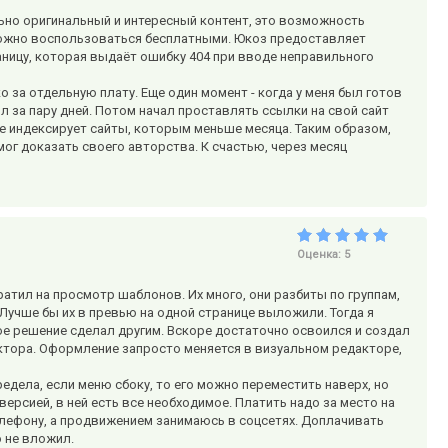
ьно оригинальный и интересный контент, это возможность
 можно воспользоваться бесплатными. Юкоз предоставляет
аницу, которая выдаёт ошибку 404 при вводе неправильного
 за отдельную плату. Еще один момент - когда у меня был готов
л за пару дней. Потом начал проставлять ссылки на свой сайт
 не индексирует сайты, которым меньше месяца. Таким образом,
мог доказать своего авторства. К счастью, через месяц
Оценка:
5
атил на просмотр шаблонов. Их много, они разбиты по группам,
Лучше бы их в превью на одной странице выложили. Тогда я
ое решение сделал другим. Вскоре достаточно освоился и создал
уктора. Оформление запросто меняется в визуальном редакторе,
едела, если меню сбоку, то его можно переместить наверх, но
ерсией, в ней есть все необходимое. Платить надо за место на
телефону, а продвижением занимаюсь в соцсетях. Доплачивать
о не вложил.