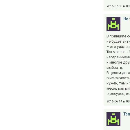
2016.07.30 в 0
Не 
В принципе с
не будет ант
– это удален
Так что я вы
неограниченн
и многое дру
выбрать.
В целом дов
выскакивать 
нужен, там и
месяц как ми
о ресурсе, в
2016.06.14 в 0
Топ