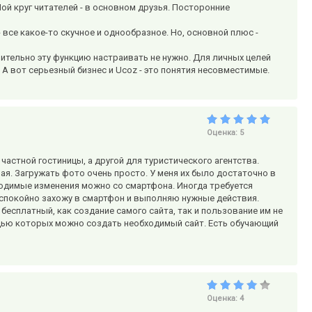
Мой круг читателей - в основном друзья. Посторонние
все какое-то скучное и однообразное. Но, основной плюс -
ительно эту функцию настраивать не нужно. Для личных целей
 А вот серьезный бизнес и Ucoz - это понятия несовместимые.
Оценка:
5
частной гостиницы, а другой для туристического агентства.
ная. Загружать фото очень просто. У меня их было достаточно в
бходимые изменения можно со смартфона. Иногда требуется
а спокойно захожу в смартфон и выполняю нужные действия.
бесплатный, как создание самого сайта, так и пользование им не
щью которых можно создать необходимый сайт. Есть обучающий
Оценка:
4