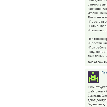
складывалось
ответственно
Раскошелила
украшений н
Для меня по
- Простота с
- Есть выбор
- Наличие м
Что мне не н
- Простеньк
- При работе
популярность
Да и лень мн
2017.02.08 в 1
Про
У конструкт
шаблонов и 
Самих шаблон
дают доступ
Отдельно дос