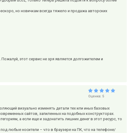
й-добрый ucoz, только теперь решила подойти к вопросу более
ескоро, но новичкам всегда тяжело и продажа авторских
т. Пожалуй, этот сервис не зря является долгожителем и
Оценка:
5
воляющий визуально изменять детали тех или иных базовых
современных сайтов, запиленных на подобных конструкторах.
егориям, а если еще и задонатить лишних денег в этот ресурс, то
под любые носители – что в браузере на ПК, что на телефоне/