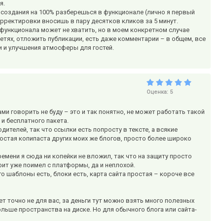
я.
я создания на 100% разберешься в функционале (лично я первый
орректировки вносишь в пару десятков кликов за 5 минут.
 функционала может не хватить, но в моем конкретном случае
сетях, отложить публикации, есть даже комментарии – в общем, все
и и улучшения атмосферы для гостей.
Оценка:
5
 говорить не буду – это и так понятно, не может работать такой
 и бесплатного пакета.
телей, так что ссылки есть попросту в тексте, а всякие
остая копипаста других моих же блогов, просто более широко
ремени я сюда ни копейки не вложил, так что на защиту просто
фит уже поимел с платформы, да и неплохой.
аго шаблоны есть, блоки есть, карта сайта простая – короче все
 точно не для вас, за деньги тут можно взять много полезных
ольше пространства на диске. Но для обычного блога или сайта-