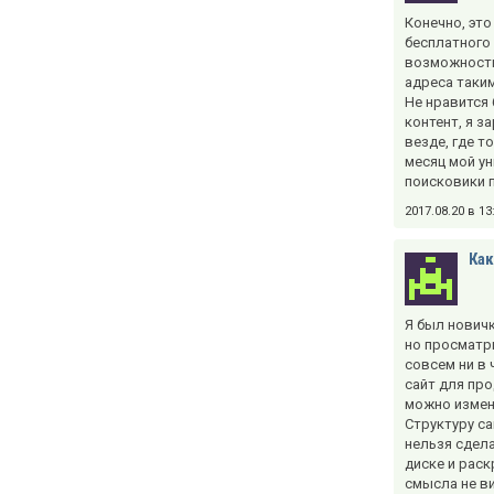
Конечно, эт
бесплатного
возможность
адреса таки
Не нравится 
контент, я з
везде, где т
месяц мой ун
поисковики п
2017.08.20 в 1
Как
Я был новичк
но просматри
совсем ни в
сайт для пр
можно измени
Структуру са
нельзя сдела
диске и раск
смысла не ви