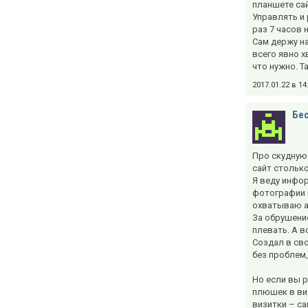
планшете са
Управлять и 
раз 7 часов 
Сам держу на
всего явно х
что нужно. 
2017.01.22 в 1
Бес
Про скудную 
сайт столько
Я веду инфор
фотографии и
охватываю а
За обрушение
плевать. А в
Создал в сво
без проблем,
Но если вы р
плюшек в вид
визитки – са