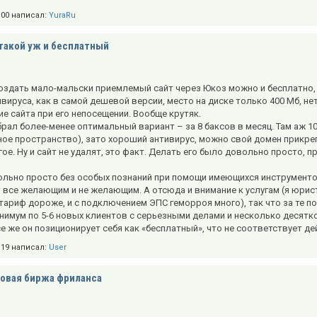
9:00 написал:
YuraRu
такой уж и бесплатный
оздать мало-мальски приемлемый сайт через Юкоз можно и бесплатно, 
ивируса, как в самой дешевой версии, место на диске только 400 Мб, н
ие сайта при его непосещении. Вообще крутяк.
брал более-менее оптимальный вариант – за 8 баксов в месяц. Там аж 10
ое пространство), зато хороший антивирус, можно свой домен прикреп
гое. Ну и сайт не удалят, это факт. Делать его было довольно просто, п
ольно просто без особых познаний при помощи имеющихся инструментов
все желающим и не желающим. А отсюда и внимание к услугам (я юрист
 тариф дороже, и с подключением ЭПС геморроя много), так что за те по
нимум по 5-6 новых клиентов с серьезными делами и несколько десятк
се же он позиционирует себя как «бесплатный», что не соответствует де
8:19 написал:
User
овая биржа фриланса