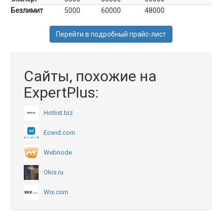
Безлимит
5000
60000
48000
Перейти в подробный прайс-лист
Сайты, похожие на
ExpertPlus:
Hotlist.biz
Ecwid.com
Webnode
Okis.ru
Wix.com