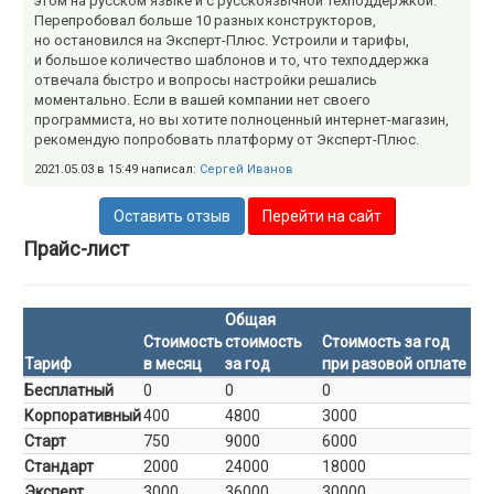
этом на русском языке и с русскоязычной техподдержкой.
Перепробовал больше 10 разных конструкторов,
но остановился на Эксперт-Плюс. Устроили и тарифы,
и большое количество шаблонов и то, что техподдержка
отвечала быстро и вопросы настройки решались
моментально. Если в вашей компании нет своего
программиста, но вы хотите полноценный интернет-магазин,
рекомендую попробовать платформу от Эксперт-Плюс.
2021.05.03 в 15:49 написал:
Сергей Иванов
Оставить отзыв
Перейти на сайт
Прайс-лист
Общая
Стоимость
стоимость
Стоимость за год
Тариф
в месяц
за год
при разовой оплате
Бесплатный
0
0
0
Корпоративный
400
4800
3000
Старт
750
9000
6000
Стандарт
2000
24000
18000
Эксперт
3000
36000
30000