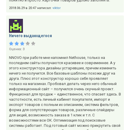
понятно и просто. Карточки товаров удобно заполнять.
2018.06.29 в 20:47 написал:
viktor
Ничего выдающегося
Оценка:
3
NNOVO при работе мне напомнил Nethouse, только на
последнем сайты получаются красивее и современнее. А у
этого конструктора дизайны устаревшие, причем изменить
ничего не получится. Все базовые шаблоны похожи друг на
друга. Плюс этот конструктор хорошо себя проявляет
только на магазинах. Пробовал делать через него обычный
информационный сайт – получился очень скучный проект.
Функционал для продаж – единственное, что спасает здесь. В
частотности, есть личный кабинет покупателя, импорт и
экспорт товаров с полным их описанием, система фильтров,
форма для сопутствующих товаров, различные слайдеры
для акций, возможность заказа в 1 клик и т.п. С
возможностями все ОК. Оптимизация под поисковые
системы работает. Под готовый сайт можно прикрутить свой