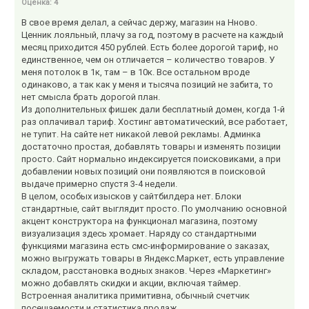
Оценка:
4
В свое время делал, а сейчас держу, магазин на Нново.
Ценник лояльный, плачу за год, поэтому в расчете на каждый
месяц приходится 450 рублей. Есть более дорогой тариф, но
единственное, чем он отличается – количество товаров. У
меня потолок в 1к, там – в 10к. Все остальном вроде
одинаково, а так как у меня и тысяча позиций не забита, то
нет смысла брать дорогой план.
Из дополнительных фишек дали бесплатный домен, когда 1-й
раз оплачивал тариф. Хостинг автоматический, все работает,
не тупит. На сайте нет никакой левой рекламы. Админка
достаточно простая, добавлять товары и изменять позиции
просто. Сайт нормально индексируется поисковиками, а при
добавлении новых позиций они появляются в поисковой
выдаче примерно спустя 3-4 недели.
В целом, особых изысков у сайтбилдера нет. Блоки
стандартные, сайт выглядит просто. По умолчанию основной
акцент конструктора на функционал магазина, поэтому
визуализация здесь хромает. Наряду со стандартными
функциями магазина есть смс-информирование о заказах,
можно выгружать товары в Яндекс.Маркет, есть управление
складом, расстановка водных знаков. Через «Маркетинг»
можно добавлять скидки и акции, включая таймер.
Встроенная аналитика примитивна, обычный счетчик
посещаемости и статистика продаж.