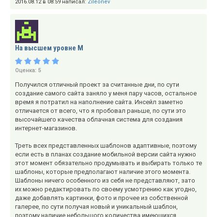
2016.08.12 в 08:59 написал:
Zileonev
На высшем уровне М
Оценка:
5
Получился отличный проект за считанные дни, по сути
создание самого сайта заняло у меня пару часов, остальное
время я потратил на наполнение сайта. Инсейл заметно
отличается от всего, что я пробовал раньше, по сути это
высочайшего качества облачная система для создания
интернет-магазинов.
Треть всех представленных шаблонов адаптивные, поэтому
если есть в планах создание мобильной версии сайта нужно
этот момент обязательно продумывать и выбирать только те
шаблоны, которые предполагают наличие этого момента.
Шаблоны ничего особенного из себя не представляют, зато
их можно редактировать по своему усмотрению как угодно,
даже добавлять картинки, фото и прочее из собственной
галерее, по сути получая новый и уникальный шаблон,
поэтому наличие небольшого количества имеющихся