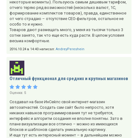
некоторые моменты). Пользуюсь самым дешевым тарифом,
отчего теряю ряд возможностей (несколько валют, 1С,
формирование комплектов товаров), правда, единственное
от чего страдаю – отсутствие СЕО-фильтров, остальное не
особо то и нужно.
Товаров дают размещать много, у меня из тысячи только 3
сотни занято, так что еще есть куда расти. В целом условия
весьма комфортные.
2016.10.24 в 14:40 написал:
AndreyPereshein
Отличный функционал для средних и крупных магазинов
Оценка:
5
Создавал на базе ИнСейлс свой интернет-магазин
автозапчастей. Создать сам сайт было непросто, хотя
никаких навыков программирования тут не требуется,
интерфейс и алгоритм создания не вполне понятны. Зато в
плане визуализации все отлично – можно из имеющихся
блоков и шаблонов сделать уникальную картинку.
И еще тут есть интересный момент – в дальнейшем можно