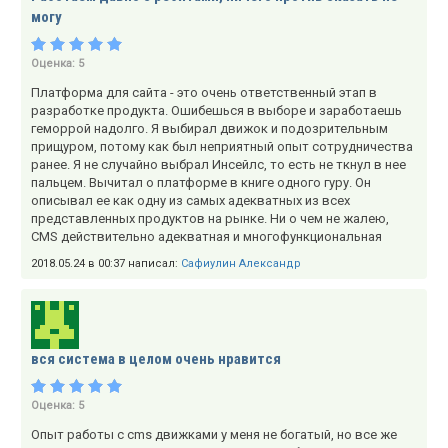
могу
Оценка:
5
Платформа для сайта - это очень ответственный этап в
разработке продукта. Ошибешься в выборе и заработаешь
геморрой надолго. Я выбирал движок и подозрительным
прищуром, потому как был неприятный опыт сотрудничества
ранее. Я не случайно выбрал Инсейлс, то есть не ткнул в нее
пальцем. Вычитал о платформе в книге одного гуру. Он
описывал ее как одну из самых адекватных из всех
представленных продуктов на рынке. Ни о чем не жалею,
CMS действительно адекватная и многофункциональная
2018.05.24 в 00:37 написал:
Сафиулин Александр
вся система в целом очень нравится
Оценка:
5
Опыт работы с cms движками у меня не богатый, но все же