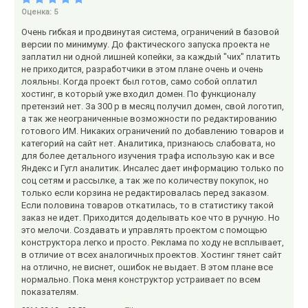
Оценка:
5
Очень гибкая и продвинутая система, ограничений в базовой
версии по минимуму. До фактического запуска проекта не
заплатил ни одной лишней копейки, за каждый "чих" платить
не приходится, разработчики в этом плане очень и очень
лояльны. Когда проект был готов, само собой оплатил
хостинг, в который уже входил домен. По функционалу
претензий нет. За 300 р в месяц получил домен, свой логотип,
а так же неограниченные возможности по редактированию
готового ИМ. Никаких ограничений по добавлению товаров и
категорий на сайт нет. Аналитика, признаюсь слабовата, но
для более детального изучения трафа использую как и все
Яндекс и Гугл аналитик. Инсалес дает информацию только по
соц сетям и рассылке, а так же по количеству покупок, но
только если корзина не редактировалась перед заказом.
Если половина товаров откатилась, то в статистику такой
заказ не идет. Приходится доделывать кое что в ручную. Но
это мелочи. Создавать и управлять проектом с помощью
конструктора легко и просто. Реклама по ходу не всплывает,
в отличие от всех аналогичных проектов. Хостинг тянет сайт
на отлично, не виснет, ошибок не выдает. В этом плане все
нормально. Пока меня конструктор устраивает по всем
показателям.