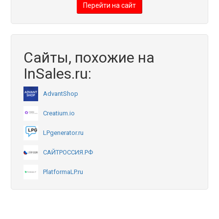
Перейти на сайт
Сайты, похожие на
InSales.ru:
AdvantShop
Creatium.io
LPgenerator.ru
САЙТРОССИЯ.РФ
PlatformaLP.ru