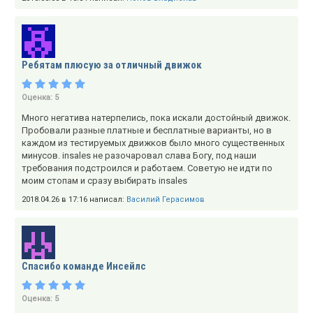
Ребятам плюсую за отличный движок
Оценка:
5
Много негатива натерпелись, пока искали достойный движок.
Пробовали разные платные и бесплатные варианты, но в
каждом из тестируемых движков было много существенных
минусов. insales не разочаровал слава Богу, под наши
требования подстроился и работаем. Советую не идти по
моим стопам и сразу выбирать insales
2018.04.26 в 17:16 написал:
Василий Герасимов
Спасибо команде Инсейлс
Оценка:
5