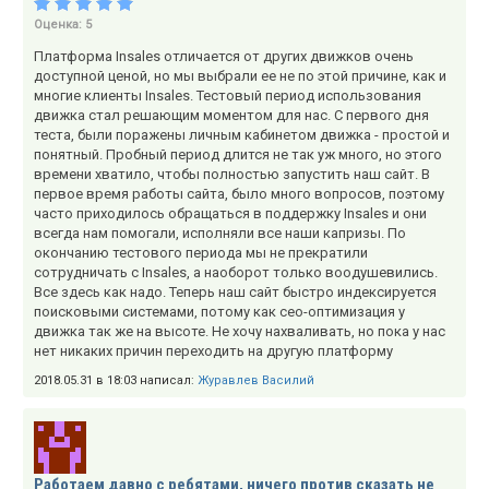
Оценка:
5
Платформа Insales отличается от других движков очень
доступной ценой, но мы выбрали ее не по этой причине, как и
многие клиенты Insales. Тестовый период использования
движка стал решающим моментом для нас. С первого дня
теста, были поражены личным кабинетом движка - простой и
понятный. Пробный период длится не так уж много, но этого
времени хватило, чтобы полностью запустить наш сайт. В
первое время работы сайта, было много вопросов, поэтому
часто приходилось обращаться в поддержку Insales и они
всегда нам помогали, исполняли все наши капризы. По
окончанию тестового периода мы не прекратили
сотрудничать с Insales, а наоборот только воодушевились.
Все здесь как надо. Теперь наш сайт быстро индексируется
поисковыми системами, потому как сео-оптимизация у
движка так же на высоте. Не хочу нахваливать, но пока у нас
нет никаких причин переходить на другую платформу
2018.05.31 в 18:03 написал:
Журавлев Василий
Работаем давно с ребятами, ничего против сказать не