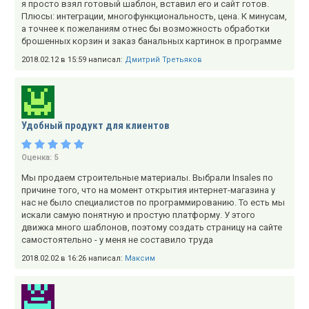
я просто взял готовый шаблон, вставил его и сайт готов.
Плюсы: интеграции, многофункциональность, цена. К минусам,
а точнее к пожеланиям отнес бы возможность обработки
брошенных корзин и заказ банальных картинок в программе
2018.02.12 в 15:59 написал:
Дмитрий Третьяков
Удобный продукт для клиентов
Оценка:
5
Мы продаем строительные материалы. Выбрали Insales по
причине того, что на момент открытия интернет-магазина у
нас не было специалистов по программированию. То есть мы
искали самую понятную и простую платформу. У этого
движка много шаблонов, поэтому создать страницу на сайте
самостоятельно - у меня не составило труда
2018.02.02 в 16:26 написал:
Максим