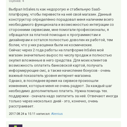
Оценка:
4
Выбрал InSales.ru как недорогую и стабильную SааS-
платформу, чтобы перевести на неё свой магазин. Данный
конструктор определённо порадовал меня наличием всего
необходимого функционала и возможностью интеграции со
сторонними сервисами, мне помогали профессионалы, я
обращался за платной помощью к программистам и
дизайнерам и остался полностью доволен их работой, тем
более, что у них расценки были не космические.
Сейчас через 2 года работы на платформе InSales мой
магазин значительно вырос по числу продаж и полностью
окупил вложенные в него средства. Для моих клиентов
возможность оплатить банковской картой, получать
информирующие смс, а также начисление бонусов - очень
важный показатель уровня интернет-магазина.
Однако, в последнее время на сервисе произошли
изменения, которые меня не очень радуют. За каждый шаг
необходимо дополнительно платить. Нужна помощь тех.
поддержки - сначала надо заплатить за неё. Отвечают иногда
только через несколько дней - это, конечно, очень
расстраивает.
2017.08.24 в 15:11 написал:
Alenius