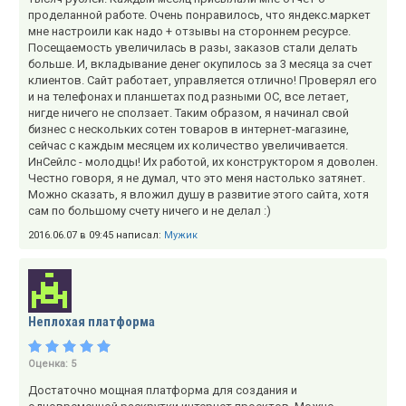
проделанной работе. Очень понравилось, что яндекс.маркет
мне настроили как надо + отзывы на стороннем ресурсе.
Посещаемость увеличилась в разы, заказов стали делать
больше. И, вкладывание денег окупилось за 3 месяца за счет
клиентов. Сайт работает, управляется отлично! Проверял его
и на телефонах и планшетах под разными ОС, все летает,
нигде ничего не сползает. Таким образом, я начинал свой
бизнес с нескольких сотен товаров в интернет-магазине,
сейчас с каждым месяцем их количество увеличивается.
ИнСейлс - молодцы! Их работой, их конструктором я доволен.
Честно говоря, я не думал, что это меня настолько затянет.
Можно сказать, я вложил душу в развитие этого сайта, хотя
сам по большому счету ничего и не делал :)
2016.06.07 в 09:45 написал:
Мужик
Неплохая платформа
Оценка:
5
Достаточно мощная платформа для создания и