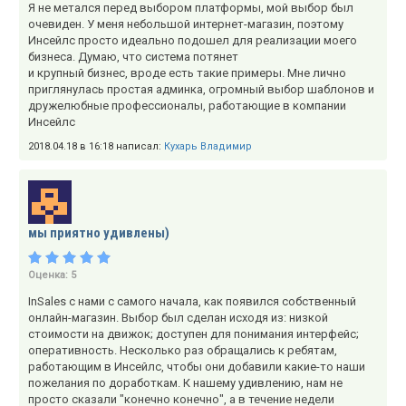
Я не метался перед выбором платформы, мой выбор был
очевиден. У меня небольшой интернет-магазин, поэтому
Инсейлс просто идеально подошел для реализации моего
бизнеса. Думаю, что система потянет
и крупный бизнес, вроде есть такие примеры. Мне лично
приглянулась простая админка, огромный выбор шаблонов и
дружелюбные профессионалы, работающие в компании
Инсейлс
2018.04.18 в 16:18 написал:
Кухарь Владимир
мы приятно удивлены)
Оценка:
5
InSales с нами с самого начала, как появился собственный
онлайн-магазин. Выбор был сделан исходя из: низкой
стоимости на движок; доступен для понимания интерфейс;
оперативность. Несколько раз обращались к ребятам,
работающим в Инсейлс, чтобы они добавили какие-то наши
пожелания по доработкам. К нашему удивлению, нам не
просто сказали "конечно конечно", а в течение недели