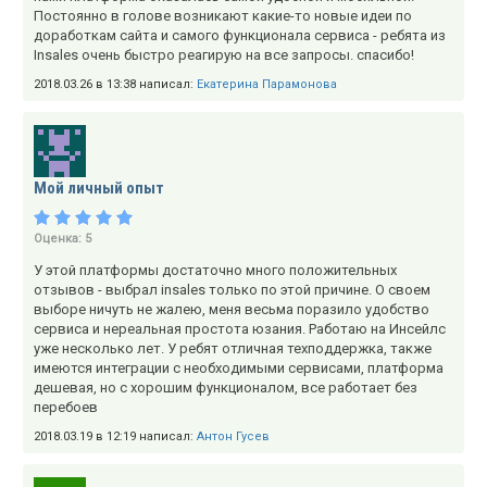
Постоянно в голове возникают какие-то новые идеи по
доработкам сайта и самого функционала сервиса - ребята из
Insales очень быстро реагирую на все запросы. спасибо!
2018.03.26 в 13:38 написал:
Екатерина Парамонова
Мой личный опыт
Оценка:
5
У этой платформы достаточно много положительных
отзывов - выбрал insales только по этой причине. О своем
выборе ничуть не жалею, меня весьма поразило удобство
сервиса и нереальная простота юзания. Работаю на Инсейлс
уже несколько лет. У ребят отличная техподдержка, также
имеются интеграции с необходимыми сервисами, платформа
дешевая, но с хорошим функционалом, все работает без
перебоев
2018.03.19 в 12:19 написал:
Антон Гусев