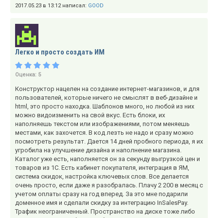
2017.05.23 в 13:12 написал:
GOOD
Легко и просто создать ИМ
Оценка:
5
Конструктор нацелен на создание интернет-магазинов, и для
пользователей, которые ничего не смыслят в веб-дизайне и
html, это просто находка. Шаблонов много, но любой из них
можно видоизменить на свой вкус. Есть блоки, их
наполняешь текстом или изображениями, потом меняешь
местами, как захочется. В код лезть не надо и сразу можно
посмотреть результат. Дается 14 дней пробного периода, я их
угробила на улучшение дизайна и наполнение магазина.
Каталог уже есть, наполняется он за секунду выгрузкой цен и
товаров из 1С. Есть кабинет покупателя, интеграция в ЯМ,
система скидок, настройка ключевых слов. Все делается
очень просто, если даже я разобралась. Плачу 2 200 в месяц с
учетом оплаты сразу на год вперед. За это мне подарили
доменное имя и сделали скидку за интеграцию InSalesPay.
Трафик неограниченный. Пространство на диске тоже либо