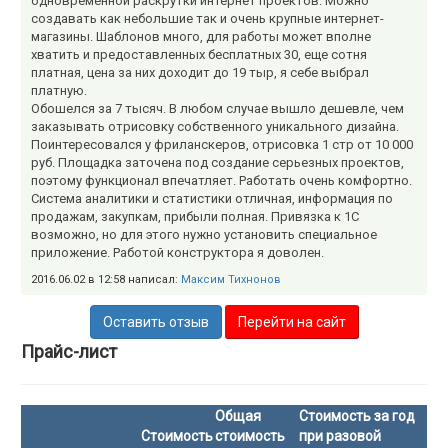
одновременной раскрутки интернет проектов. Можно
создавать как небольшие так и очень крупные интернет-
магазины. Шаблонов много, для работы может вполне
хватить и предоставленных бесплатных 30, еще сотня
платная, цена за них доходит до 19 тыр, я себе выбрал
платную.
Обошелся за 7 тысяч. В любом случае вышло дешевле, чем
заказывать отрисовку собственного уникального дизайна.
Поинтересовался у фриланскеров, отрисовка 1 стр от 10 000
руб. Площадка заточена под создание серьезных проектов,
поэтому функционал впечатляет. Работать очень комфортно.
Система аналитики и статистики отличная, информация по
продажам, закупкам, прибыли полная. Привязка к 1С
возможно, но для этого нужно установить специальное
приложение. Работой конструктора я доволен.
2016.06.02 в 12:58 написал:
Максим Тихнонов
Оставить отзыв
Перейти на сайт
Прайс-лист
Общая
Стоимость за год
Стоимость
стоимость
при разовой