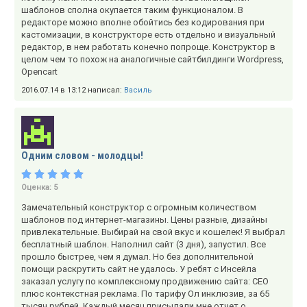
шаблонов сполна окупается таким функционалом. В
редакторе можно вполне обойтись без кодирования при
кастомизации, в конструкторе есть отдельно и визуальный
редактор, в нем работать конечно попроще. Конструктор в
целом чем то похож на аналогичные сайтбилдинги Wordpress,
Opencart
2016.07.14 в 13:12 написал:
Василь
Одним словом - молодцы!
Оценка:
5
Замечательный конструктор с огромным количеством
шаблонов под интернет-магазины. Цены разные, дизайны
привлекательные. Выбирай на свой вкус и кошелек! Я выбрал
бесплатный шаблон. Наполнил сайт (3 дня), запустил. Все
прошло быстрее, чем я думал. Но без дополнительной
помощи раскрутить сайт не удалось. У ребят с Инсейла
заказал услугу по комплексному продвижению сайта: СЕО
плюс контекстная реклама. По тарифу Ол инклюзив, за 65
тысяч рублей. Каждый месяц присылали мне отчет о