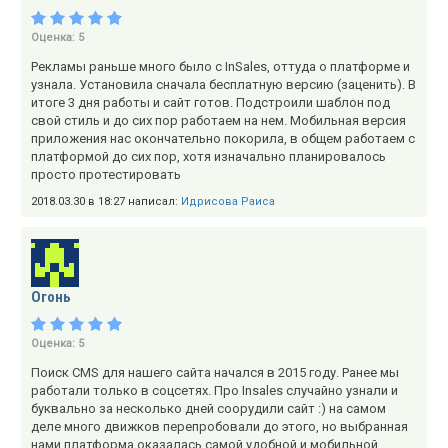
Оценка:
5
Рекламы раньше много было с InSales, оттуда о платформе и
узнала. Установила сначала бесплатную версию (заценить). В
итоге 3 дня работы и сайт готов. Подстроили шаблон под
свой стиль и до сих пор работаем на нем. Мобильная версия
приложения нас окончательно покорила, в общем работаем с
платформой до сих пор, хотя изначально планировалось
просто протестировать
2018.03.30 в 18:27 написал:
Идрисова Раиса
Огонь
Оценка:
5
Поиск CMS для нашего сайта начался в 2015 году. Ранее мы
работали только в соцсетях. Про Insales случайно узнали и
буквально за несколько дней соорудили сайт :) на самом
деле много движков перепробовали до этого, но выбранная
нами платформа оказалась самой удобной и мобильной.