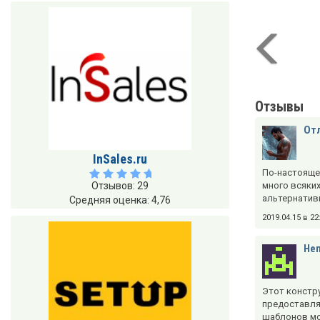
Отзывы
От
InSales.ru
По-настоящем
Отзывов: 29
много всяких
альтернативы
Средняя оценка: 4,76
2019.04.15 в 2
Неп
Этот констру
предоставля
шаблонов мо