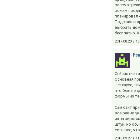
рассмотрени
режим предп
планировал с
Подсказок пр
выбрать дом
бесплатно. К
2017.08.20 в 1
Из
Сейчас счит
Основная при
Нетхаусе, та
что был непр
формы из таб
Сам сайт при
все равно ук
интегрирова
штук, но обы
есть все, чт
2016.09.27 в 1