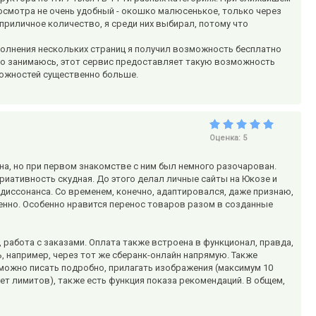
осмотра не очень удобный - окошко малюсенькое, только через
риличное количество, я среди них выбирал, потому что
аполнения нескольких страниц я получил возможность бесплатно
ко занимаюсь, этот сервис предоставляет такую возможность
зможностей существенно больше.
Оценка:
5
а, но при первом знакомстве с ним был немного разочарован.
ариативность скудная. До этого делал личные сайты на Юкозе и
 диссонанса. Со временем, конечно, адаптировался, даже признаю,
менно. Особенно нравится перенос товаров разом в созданные
 работа с заказами. Оплата также встроена в функционал, правда,
, например, через тот же сберанк-онлайн напрямую. Также
можно писать подробно, прилагать изображения (максимум 10
нет лимитов), также есть функция показа рекомендаций. В общем,