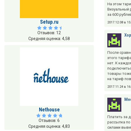
На этом тар
Визуальный 
за 600 рубле
Setup.ru
2017.12.08 в 1
Отзывов: 12
Хор
Средняя оценка: 4,58
После сравне
этого тарифа
нет. К каждо
подключиться
товары тоже
на тариф по
2017.11.24 в 1
Мн
Nethouse
Платить за д
Отзывов: 6
рассылка по 
Средняя оценка: 4,83
силами вывес