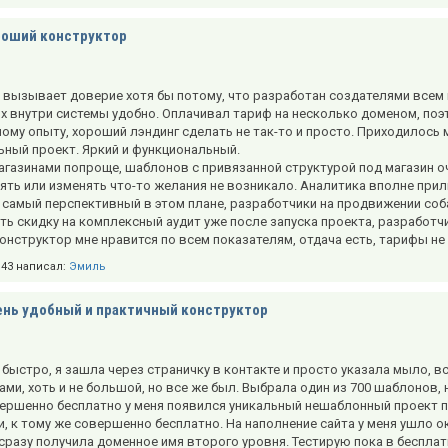
роший конструктор
 вызывает доверие хотя бы потому, что разработан создателями всем и
их внутри системы удобно. Оплачивал тариф на несколько доменом, поэ
ому опыту, хороший лэндинг сделать не так-то и просто. Приходилось 
ьный проект. Яркий и функциональный.
агазинами попроще, шаблонов с привязанной структурой под магазин оче
ять или изменять что-то желания не возникало. Аналитика вполне при
самый перспективный в этом плане, разработчики на продвижении собак
ть скидку на комплексный аудит уже после запуска проекта, разработч
онструктор мне нравится по всем показателям, отдача есть, тарифы не 
4:43 написал:
Эмиль
нь удобный и практичный конструктор
быстро, я зашла через страничку в контакте и просто указала мыло, в
ми, хоть и не большой, но все же был. Выбрала один из 700 шаблонов,
ершенно бесплатно у меня появился уникальный нешаблонный проект п
 к тому же совершенно бесплатно. На наполнение сайта у меня ушло ок
сразу получила доменное имя второго уровня. Тестирую пока в бесплат