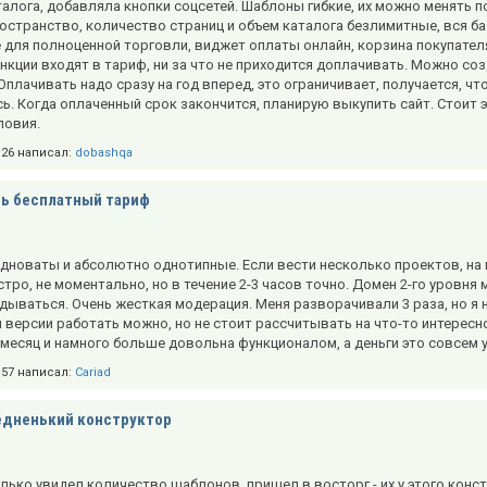
алога, добавляла кнопки соцсетей. Шаблоны гибкие, их можно менять 
остранство, количество страниц и объем каталога безлимитные, вся ба
 для полноценной торговли, виджет оплаты онлайн, корзина покупател
ункции входят в тариф, ни за что не приходится доплачивать. Можно соз
 Оплачивать надо сразу на год вперед, это ограничивает, получается, что
ь. Когда оплаченный срок закончится, планирую выкупить сайт. Стоит 
ловия.
6:26 написал:
dobashqa
ь бесплатный тариф
новаты и абсолютно однотипные. Если вести несколько проектов, на в
тро, не моментально, но в течение 2-3 часов точно. Домен 2-го уров
дываться. Очень жесткая модерация. Меня разворачивали 3 раза, но я
 версии работать можно, но не стоит рассчитывать на что-то интересно
 месяц и намного больше довольна функционалом, а деньги это совсем 
1:57 написал:
Cariad
едненький конструктор
олько увидел количество шаблонов, пришел в восторг - их у этого конс