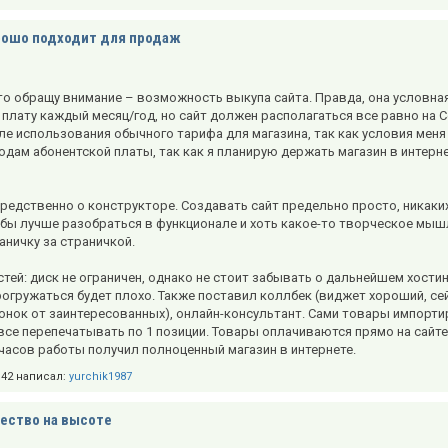
рошо подходит для продаж
то обращу внимание – возможность выкупа сайта. Правда, она условная
плату каждый месяц/год, но сайт должен располагаться все равно на С
ле использования обычного тарифа для магазина, так как условия меня
одам абонентской платы, так как я планирую держать магазин в интерн
средственно о конструкторе. Создавать сайт предельно просто, никаки
обы лучше разобраться в функционале и хоть какое-то творческое м
ничку за страничкой.
тей: диск не ограничен, однако не стоит забывать о дальнейшем хости
прогружаться будет плохо. Также поставил коллбек (виджет хороший, се
онок от заинтересованных), онлайн-консультант. Сами товары импорти
се перепечатывать по 1 позиции. Товары оплачиваются прямо на сайте 
 часов работы получил полноценный магазин в интернете.
5:42 написал:
yurchik1987
ество на высоте