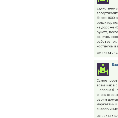
Единственны
ассортимент 
более 1000 т
редактор поз
не дороже 40
рунете, всег
отличные пок
работает отл
хостингом в 
2016.08.14 в 1
Кла
Самое прост
всем, как в
шаблона был
очень стоящи
своим домено
маркетами и 
аналогичные
2016.07.13 в 0