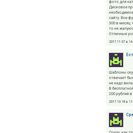
фото для кат
Дисковое пр
необходимое
сайту. Все ф
300 в месяц.
то не жалуюс
Отличные ус
2017.11.07 в 1
Ест
Шаблоны скуд
отвечает быс
не надо вкла
В бесплатной
200 рублей в
2017.10.18 в 1
Ср
Сразу, как т