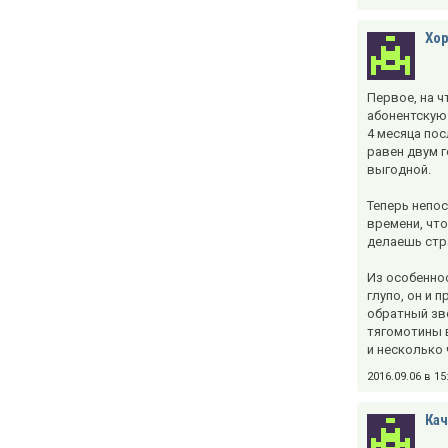
Хо
Первое, на ч
абонентскую 
4 месяца пос
равен двум г
выгодной.
Теперь непо
времени, чт
делаешь стра
Из особеннос
глупо, он и 
обратный зв
тягомотины в
и несколько
2016.09.06 в 1
Кач