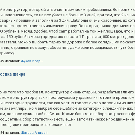
й конструктор, который отвечает всем моим требованиям. Во первых с
и наполненность, то на все уйдет не больше 3 дней, при том, что 2 из 
оварных позиций я заполнил за 3 дня. Шаблоны очень красочные, их хот
воляет просматривать изменения сразу. Во вторых, лично для меня важ
0 рублей в месяц. Удобно, чтоб сайт работал на той же площадке, что
о за 150 рублей в месяц предлагают около 1 Г трафика, 600 метров доп
азатели. Можно выбрать тариф по дороже с более солидными показател
ично, страницы не виснут, сбоев нет, даже если посещаемость чуть бо
придачу.
4:49 написал:
Жуков Игорь
ссика жанра
о из того что пробовал. Конструктор очень старый, разрабатывали его
 самом конструкторе, так и последующем управлении готовым проектом
и некоторые трудности, так как честно говоря около половины из них 
е экземпляры, но я выбрал себе шаблон из категории с лэндингпейдж, 
м, но я все купил свой на Сетап. Кроме базового набора встроенных ф
соц сетями, сбор статистики) есть еще и автоматическое продвижение 
 площадки возвращаться желания нет.
7:54 написал:
Шатров Андрей