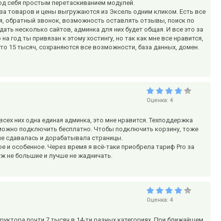
под себя простым перетаскиванием модулей.
за товаров и цены выгружаются из Эксель одним кликом. Есть все
я, обратный звонок, возможность оставлять отзывы, поиск по
дать несколько сайтов, админка для них будет общая. И все это за
 на год ты привязан к этому хостингу, но так как мне все нравится,
это 15 тысяч, сохраняются все возможности, база данных, домен.
Оценка:
4
сех них одна единая админка, это мне нравится. Техподдержка
ня можно подключить бесплатно. Чтобы подключить корзину, тоже
 не сдавалась и дорабатывала страницы.
е и особенное. Через время я всё-таки приобрела тариф Pro за
уж не большие и лучше не жадничать.
Оценка:
4
труктора почти 7 тысяч в 14-ти разных категориях. При ближайшем