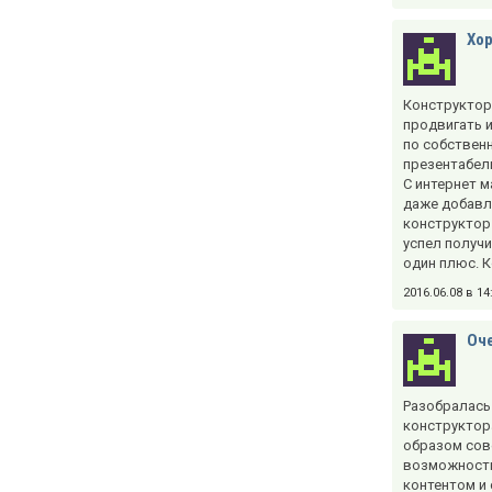
Хо
Конструктор
продвигать 
по собственн
презентабел
С интернет м
даже добавл
конструктор 
успел получи
один плюс. К
2016.06.08 в 1
Оче
Разобралась 
конструктора
образом сов
возможности,
контентом и 