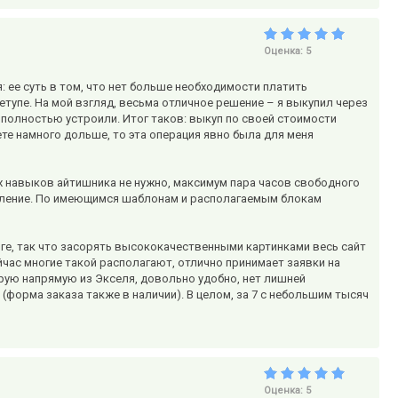
Оценка:
5
: ее суть в том, что нет больше необходимости платить
етупе. На мой взгляд, весьма отличное решение – я выкупил через
 полностью устроили. Итог таков: выкуп по своей стоимости
ете намного дольше, то эта операция явно была для меня
х навыков айтишника не нужно, максимум пара часов свободного
ышление. По имеющимся шаблонам и располагаемым блокам
нге, так что засорять высококачественными картинками весь сайт
йчас многие такой располагают, отлично принимает заявки на
рую напрямую из Экселя, довольно удобно, нет лишней
(форма заказа также в наличии). В целом, за 7 с небольшим тысяч
Оценка:
5