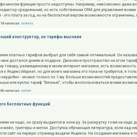
ифе многие функции просто недоступны. Например, невозможно даже все
редактор средненький, но есть собственная CRM для управления всеми 
й - это плата за год, но на бесплатной версии возможности ограничены,
5:18 написал:
snikers
оший конструктор, но тарифы высокие
ния платных тарифов выбрал для себя самый оптимальный. Он называет
 мне достался домен в подарок. Дисковое пространство на этом тарифе
му товару, размещенному в моем интернет-магазине, есть возможность
 к Яндекс.Маркет, но для моего магазина это пока не требуется, я то
 неудобно - можно только по 1-му. Больше возможностей предоставляе
выше или куплю тариф "Вечный", чтобы воспользоваться всеми возмож
6:06 написал:
zohan
ого бесплатных функций
омен не надо, он сразу выдается в зоне ру. За раскрутку тоже не над
е-мэйл, триггеры и метки. Доступна обучающая литература, если над ней
ти сайт на первую страницу выдачи Яндекса. На создание магазина я по