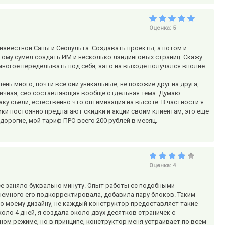
Оценка:
5
звестной Сапы и Сеопульта. Создавать проекты, а потом и
тому сумел создать ИМ и несколько лэндинговых страниц. Скажу
многое переделывать под себя, зато на выходе получался вполне
нь много, почти все они уникальные, не похожие друг на друга,
личная, сео составляющая вообще отдельная тема. Думаю
у съели, естественно что оптимизация на высоте. В частности я
ики постоянно предлагают скидки и акции своим клиентам, это еще
дорогие, мой тариф ПРО всего 200 рублей в месяц.
Оценка:
4
се заняло буквально минуту. Опыт работы сс подобными
 немного его подкорректировала, добавила пару блоков. Таким
о моему дизайну, не каждый конструктор предоставляет такие
оло 4 дней, я создала около двух десятков страничек с
ном режиме, но в принципе, конструктор меня устраивает по всем