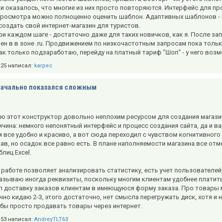
и оказалось, что многие из них просто повторяются. Интерфейс для пр
росмотра можно полноценно оценить шаблон. Адаптивных шаблонов - п
оздать свой интернет-магазин для туристов.
и каждом шаге - достаточно даже для таких новичков, как я. После з
ен в в зоне .ru. Продвижением по низкочастотным запросам пока толь
ак только подзаработаю, перейду на платный тариф "Шоп" - у него во
5:25 написал:
karpec
начально показался сложным
аю этот конструктор довольно неплохим ресурсом для создания магазин
чина: немного непонятный интерфейс и процесс создания сайта, да и в
м все удобно и красиво, а вот сюда переходил с чувством когнитивного
ав, но осадок все равно есть. В плане наполняемости магазина все от
лиц Excel.
 работе позволяет анализировать статистику, есть учет пользователей,
азываю иногда реквизиты, поскольку многим клиентам удобнее платить
л доставку заказов клиентам в имеющуюся форму заказа. Про товары 
чно кидаю 2-3, этого достаточно, нет смысла перегружать диск, хотя и 
обы просто продавать товары через интернет.
1:53 написал:
AndreyTLT63