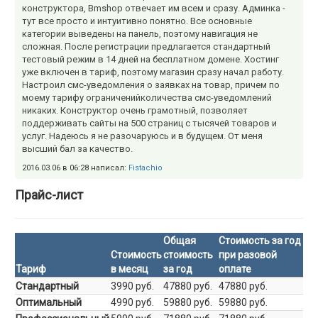
конструктора, Вmshор отвечает им всем и сразу. Админка -
тут все просто и интуитивно понятно. Все основные
категории выведены на панель, поэтому навигация не
сложная. После регистрации предлагается стандартный
тестовый режим в 14 дней на бесплатном домене. Хостинг
уже включен в тариф, поэтому магазин сразу начал работу.
Настроил смс-уведомления о заявках на товар, причем по
моему тарифу ограниченийколичества смс-уведомлений
никаких. Конструктор очень грамотный, позволяет
поддерживать сайты на 500 страниц с тысячей товаров и
услуг. Надеюсь я не разочаруюсь и в будущем. От меня
высший бал за качество.
2016.03.06 в 06:28 написал:
Fistachio
Прайс-лист
Общая
Стоимость за год
Стоимость
стоимость
при разовой
Тариф
в месяц
за год
оплате
Стандартный
3990 руб.
47880 руб.
47880 руб.
Оптимальный
4990 руб.
59880 руб.
59880 руб.