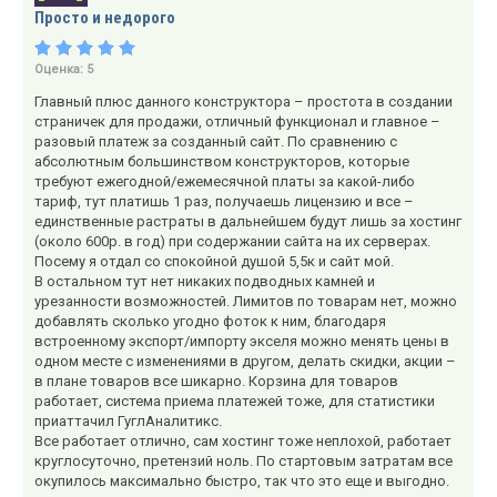
Просто и недорого
Оценка:
5
Главный плюс данного конструктора – простота в создании
страничек для продажи, отличный функционал и главное –
разовый платеж за созданный сайт. По сравнению с
абсолютным большинством конструкторов, которые
требуют ежегодной/ежемесячной платы за какой-либо
тариф, тут платишь 1 раз, получаешь лицензию и все –
единственные растраты в дальнейшем будут лишь за хостинг
(около 600р. в год) при содержании сайта на их серверах.
Посему я отдал со спокойной душой 5,5к и сайт мой.
В остальном тут нет никаких подводных камней и
урезанности возможностей. Лимитов по товарам нет, можно
добавлять сколько угодно фоток к ним, благодаря
встроенному экспорт/импорту экселя можно менять цены в
одном месте с изменениями в другом, делать скидки, акции –
в плане товаров все шикарно. Корзина для товаров
работает, система приема платежей тоже, для статистики
приаттачил ГуглАналитикс.
Все работает отлично, сам хостинг тоже неплохой, работает
круглосуточно, претензий ноль. По стартовым затратам все
окупилось максимально быстро, так что это еще и выгодно.