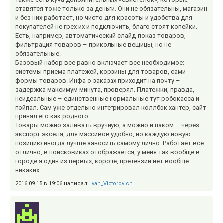
ставятся тоже только за деньги. Они не обязательны, магазин
и без них работает, но чисто для красоты и удобства для
покупателей не грех их и подключить, благо стоят копейки.
Есть, например, автоматический слайд-показ товаров,
фильтрация товаров – прикольные вещицы, но не
обязательные.
Базовый набор все равно включает все необходимое:
системы приема платежей, корзины для товаров, сами
формы товаров. Инфа о заказах приходит на почту –
задержка максимум минута, проверял. Платежки, правда,
неидеальные – единственные нормальные тут робокасса и
пэйпал. Сам уже отдельно интегрировал коллбэк хантер, сайт
принял его как родного.
Товары можно заливать вручную, а можно и паком – через
экспорт экселя, для массивов удобно, но каждую новую
позицию иногда лучше заносить самому лично. Работает все
отлично, в поисковиках отображается, у меня так вообще в
городе я один из первых, короче, претензий нет вообще
никаких.
2016.09.15 в 19:06 написал:
Ivan_Victorovich