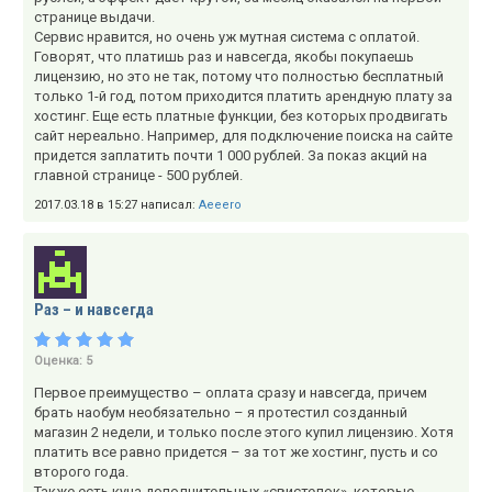
странице выдачи.
Сервис нравится, но очень уж мутная система с оплатой.
Говорят, что платишь раз и навсегда, якобы покупаешь
лицензию, но это не так, потому что полностью бесплатный
только 1-й год, потом приходится платить арендную плату за
хостинг. Еще есть платные функции, без которых продвигать
сайт нереально. Например, для подключение поиска на сайте
придется заплатить почти 1 000 рублей. За показ акций на
главной странице - 500 рублей.
2017.03.18 в 15:27 написал:
Aeeero
Раз – и навсегда
Оценка:
5
Первое преимущество – оплата сразу и навсегда, причем
брать наобум необязательно – я протестил созданный
магазин 2 недели, и только после этого купил лицензию. Хотя
платить все равно придется – за тот же хостинг, пусть и со
второго года.
Также есть куча дополнительных «свистелок», которые