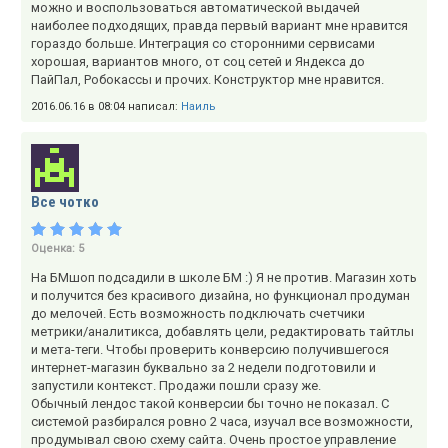
можно и воспользоваться автоматической выдачей
наиболее подходящих, правда первый вариант мне нравится
гораздо больше. Интеграция со сторонними сервисами
хорошая, вариантов много, от соц сетей и Яндекса до
ПайПал, Робокассы и прочих. Конструктор мне нравится.
2016.06.16 в 08:04 написал:
Наиль
Все чотко
Оценка:
5
На БМшоп подсадили в школе БМ :) Я не против. Магазин хоть
и получится без красивого дизайна, но функционал продуман
до мелочей. Есть возможность подключать счетчики
метрики/аналитикса, добавлять цели, редактировать тайтлы
и мета-теги. Чтобы проверить конверсию получившегося
интернет-магазин буквально за 2 недели подготовили и
запустили контекст. Продажи пошли сразу же.
Обычный лендос такой конверсии бы точно не показал. С
системой разбирался ровно 2 часа, изучал все возможности,
продумывал свою схему сайта. Очень простое управление