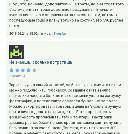
шоу", это, конечно, дополнительные траты, но они стоят того.
Система оплаты тоже довольно продуманная. Вначале я
купила лицензию с оплаченным на год хостингом, потом в
последующие годы я плачу только за хостинг, это 590 рублей
в год.
2019.06.24 в 15:02 написал:
Ksenka
Не знаешь, сколько потратишь
Оценка:
4
Тариф я купил самый дорогой, за 6 тысяч, потому что на нем
можно подключить Робокассу. Создание сайта заняло
несколько часов, и больше всего времени ушло на загрузку
фотографий, а костяк сайта создался буквально за 2 часа.
Можно эскортировать и товары, и цены из Эксель, вручную
почти ничего делать не приходится. Есть корзина, есть
возможность прописывать тэги и триггеры. Настройки
дизайна разнообразные, мне нравится, каким сайт получился.
Раскручивал за счет Яндекс Директа, стоит это всего 300
рублей, а эффект дает крутой, за месяц оказался на первой