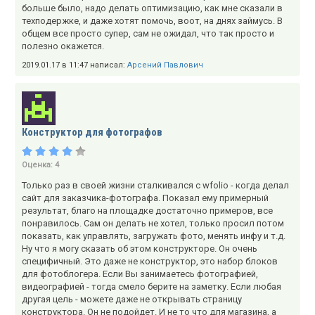
больше было, надо делать оптимизацию, как мне сказали в
техподержке, и даже хотят помочь, воот, на днях займусь. В
общем все просто супер, сам не ожидал, что так просто и
полезно окажется.
2019.01.17 в 11:47 написал:
Арсений Павлович
Конструктор для фотографов
Оценка:
4
Только раз в своей жизни сталкивался с wfolio - когда делал
сайт для заказчика-фотографа. Показал ему примерный
результат, благо на площадке достаточно примеров, все
понравилось. Сам он делать не хотел, только просил потом
показать, как управлять, загружать фото, менять инфу и т.д.
Ну что я могу сказать об этом конструкторе. Он очень
специфичный. Это даже не конструктор, это набор блоков
для фотоблогера. Если Вы занимаетесь фотографией,
видеографией - тогда смело берите на заметку. Если любая
другая цель - можете даже не открывать страницу
конструктора. Он не подойдет. И не то что для магазина, а