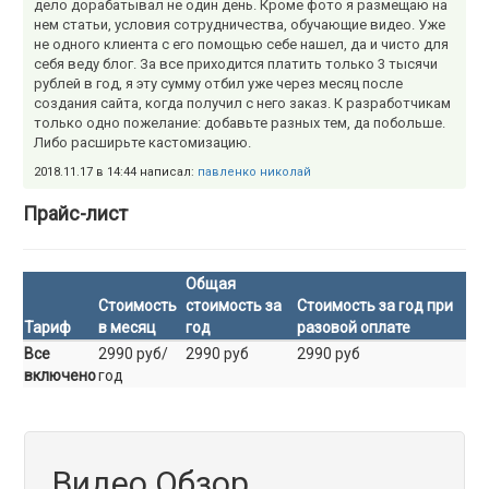
дело дорабатывал не один день. Кроме фото я размещаю на
нем статьи, условия сотрудничества, обучающие видео. Уже
не одного клиента с его помощью себе нашел, да и чисто для
себя веду блог. За все приходится платить только 3 тысячи
рублей в год, я эту сумму отбил уже через месяц после
создания сайта, когда получил с него заказ. К разработчикам
только одно пожелание: добавьте разных тем, да побольше.
Либо расширьте кастомизацию.
2018.11.17 в 14:44 написал:
павленко николай
Прайс-лист
Общая
Стоимость
стоимость за
Стоимость за год при
Тариф
в месяц
год
разовой оплате
Все
2990 руб/
2990 руб
2990 руб
включено
год
Видео Обзор