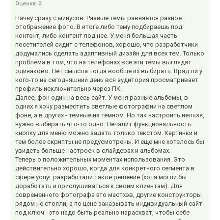
Оценка:
3
Начну сразу с минусов. Разные темы равняется разное
отображение фото. В итоге либо тему подбираешь под
контент, либо контент под нее. У меня большая часть
посетителей сидит с телефонов, хорошо, что разработчики
додумались сделать адаптивный дизайн для всех тем. Только
проблема в том, что на телефонах все эти темы выглядят
одинаково. Нет смысла тогда вообще их выбирать. Вряд ли у
кого-то на сегодняшний день вся аудитория просматривает
профиль исключительно через ПК.
Далее, фон один на весь сайт. У меня разные альбомы, в
одних я хочу разместить светлые фотографии на светлом
фоне, а в других - темные на темном. Но так настроить нельзя,
нужно выбирать что-то одно. Печалит функциональность:
кнопку для меню можно задать только текстом. Картинки и
тем более скрипты не предусмотрены. И еще мне хотелось бы
увидеть больше настроек в слайдерах и альбомах.
Теперь о положительных моментах использования. Это
действительно хорошо, когда для конкретного сегмента в
сфере услуг разработали такое решение (хотя могли бы
доработать и прислушиваться к своим клиентам). Для
современного фотографа это мастхэв, другие конструкторы
рядом не стояли, а по цене заказывать индивидуальный сайт
под ключ - это надо быть реально нарасхват, чтобы себе